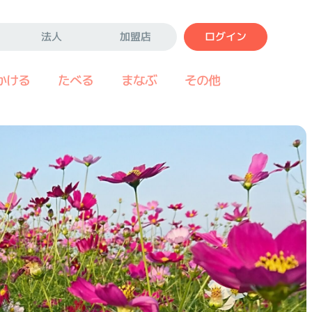
法人
加盟店
ログイン
かける
たべる
まなぶ
その他