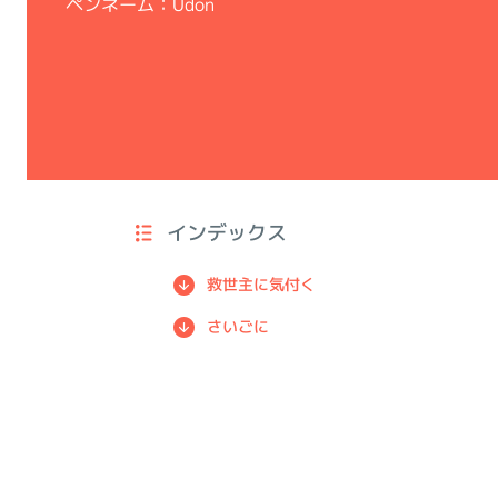
ペンネーム：Udon
インデックス
救世主に気付く
さいごに