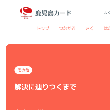
よ
トップ
つながる
きく
は
その他
解決に辿りつくまで