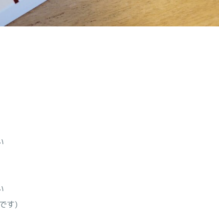
い
い
です)