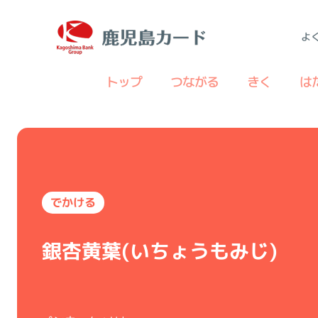
よ
トップ
つながる
きく
は
でかける
銀杏黄葉(いちょうもみじ)