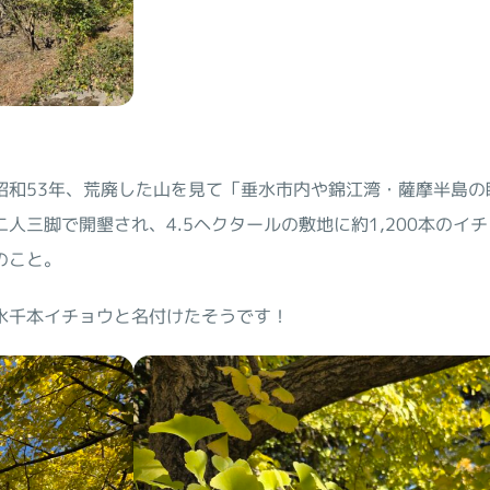
昭和53年、荒廃した山を見て「垂水市内や錦江湾・薩摩半島の
人三脚で開墾され、4.5ヘクタールの敷地に約1,200本のイ
のこと。
水千本イチョウと名付けたそうです！