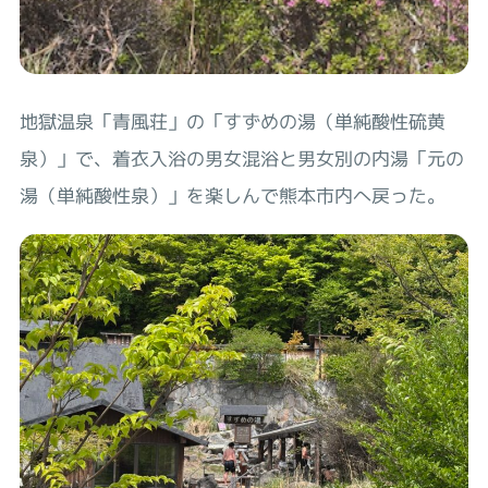
地獄温泉「青風荘」の「すずめの湯（単純酸性硫黄
泉）」で、着衣入浴の男女混浴と男女別の内湯「元の
湯（単純酸性泉）」を楽しんで熊本市内へ戻った。