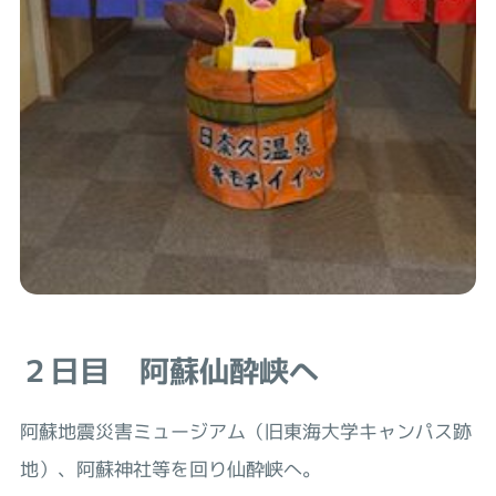
２日目 阿蘇仙酔峡へ
阿蘇地震災害ミュージアム（旧東海大学キャンパス跡
地）、阿蘇神社等を回り仙酔峡へ。