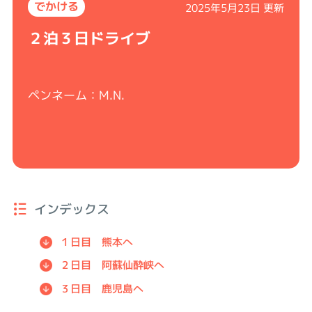
でかける
2025年5月23日 更新
２泊３日ドライブ
ペンネーム：M.N.
インデックス
１日目 熊本へ
２日目 阿蘇仙酔峡へ
３日目 鹿児島へ