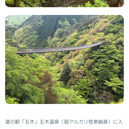
道の駅「五木」五木温泉（弱アルカリ性単純泉）に入