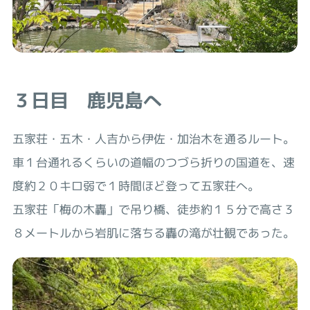
３日目 鹿児島へ
五家荘・五木・人吉から伊佐・加治木を通るルート。
車１台通れるくらいの道幅のつづら折りの国道を、速
度約２０キロ弱で１時間ほど登って五家荘へ。
五家荘「梅の木轟」で吊り橋、徒歩約１５分で高さ３
８メートルから岩肌に落ちる轟の滝が壮観であった。