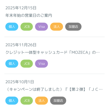
2025年12月15日
年末年始の営業日のご案内
個人
JCB
Visa
法人
加盟店
2025年11月26日
クレジット一体型キャッシュカード「MOZECA」の新
規申込受付 および「MOZECAパートナー」サービスの
個人
JCB
Visa
終了について
2025年10月1日
（キャンペーンは終了しました）『【第２弾】「ＪＣＢ
クレ カード Ｓ」リリース記念キャンペーン』のお知ら
個人
JCB
法人
加盟店
せ♪